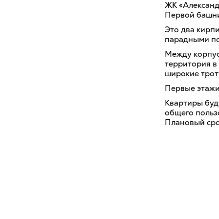
ЖК «Александ
Первой башн
Это два кирп
парадными по
Между корпус
территория в
широкие трот
Первые этажи
Квартиры буд
общего польз
Плановый срок