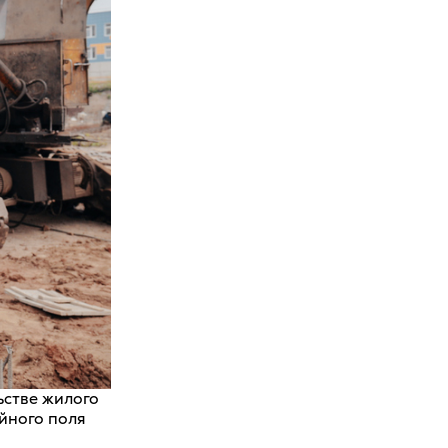
ьстве жилого
йного поля