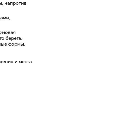
ы, напротив
рами,
омовая
о берега:
ные формы.
щения и места