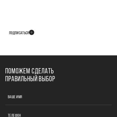
БУДЬТЕ В КУРСЕ ВСЕХ НОВОСТЕЙ
В телеграм-канале мы рассказываем только о важных и интересных
событиях развития проекта
ПОДПИСАТЬСЯ
ПОМОЖЕМ СДЕЛАТЬ
ПРАВИЛЬНЫЙ ВЫБОР
ВАШЕ ИМЯ
ТЕЛЕФОН