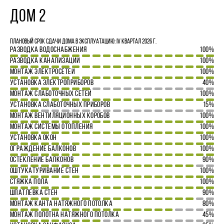
ДОМ 2
Плановый срок сдачи дома в эксплуатацию: IV квартал 2026 г.
РАЗВОДКА ВОДОСНАБЖЕНИЯ
100%
РАЗВОДКА КАНАЛИЗАЦИИ
100%
МОНТАЖ ЭЛЕКТРОСЕТЕЙ
100%
УСТАНОВКА ЭЛЕКТРОПРИБОРОВ
40%
МОНТАЖ СЛАБОТОЧНЫХ СЕТЕЙ
100%
УСТАНОВКА СЛАБОТОЧНЫХ ПРИБОРОВ
15%
МОНТАЖ ВЕНТИЛЯЦИОННЫХ КОРОБОВ
100%
МОНТАЖ СИСТЕМЫ ОТОПЛЕНИЯ
100%
УСТАНОВКА ОКОН
100%
ОГРАЖДЕНИЕ БАЛКОНОВ
100%
ОСТЕКЛЕНИЕ БАЛКОНОВ
90%
ОШТУКАТУРИВАНИЕ СТЕН
100%
СТЯЖКА ПОЛА
100%
ШПАТЛЕВКА СТЕН
90%
МОНТАЖ КАНТА НАТЯЖНОГО ПОТОЛКА
80%
МОНТАЖ ПОЛОТНА НАТЯЖНОГО ПОТОЛКА
45%