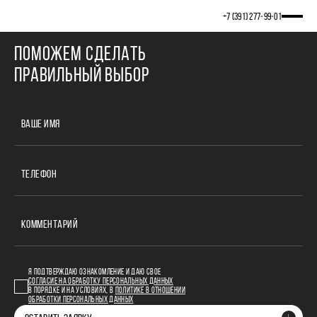
Cannot find 'allow_hide_header' template with page ''
+7 (391) 277‒99‒01
ПОМОЖЕМ СДЕЛАТЬ
ПРАВИЛЬНЫЙ ВЫБОР
ВАШЕ ИМЯ
ТЕЛЕФОН
КОММЕНТАРИЙ
Я ПОДТВЕРЖДАЮ ОЗНАКОМЛЕНИЕ И ДАЮ СВОЕ
СОГЛАСИЕ НА ОБРАБОТКУ ПЕРСОНАЛЬНЫХ ДАННЫХ
В ПОРЯДКЕ И НА УСЛОВИЯХ, В
ПОЛИТИКЕ В ОТНОШЕНИИ
ОБРАБОТКИ ПЕРСОНАЛЬНЫХ ДАННЫХ