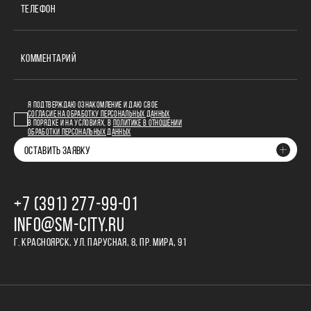
ТЕЛЕФОН
КОММЕНТАРИЙ
Я ПОДТВЕРЖДАЮ ОЗНАКОМЛЕНИЕ И ДАЮ СВОЕ
СОГЛАСИЕ НА ОБРАБОТКУ ПЕРСОНАЛЬНЫХ ДАННЫХ
В ПОРЯДКЕ И НА УСЛОВИЯХ, В
ПОЛИТИКЕ В ОТНОШЕНИИ
ОБРАБОТКИ ПЕРСОНАЛЬНЫХ ДАННЫХ
ОСТАВИТЬ ЗАЯВКУ
+7 (391) 277‒99‒01
INFO@SM-CITY.RU
Г. КРАСНОЯРСК, УЛ. ПАРУСНАЯ, 8, ПР. МИРА, 91