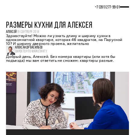
+7 (391) 277‒99‒01
РАЗМЕРЫ КУХНИ ДЛЯ АЛЕКСЕЯ
АЛЕКСЕЙ
19 СЕНТЯБРЯ 2014
Здравствуйте! Можно ли узнать длину и ширину кухни в
однокомнатной квартире, которая 46 квадратов, на Парусной
10? И ширину дверного проема, желательно
АЛЕКСАНДР ВАСИЛЬЕВ
ДИРЕКТОР ПО МАРКЕТИНГУ
Добрый день, Алексей. Без номера квартиры (или хотя бы
подъезда) мы вам ответить не сможем: квартиры разные.