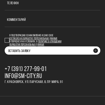
ТЕЛЕФОН
КОММЕНТАРИЙ
Я ПОДТВЕРЖДАЮ ОЗНАКОМЛЕНИЕ И ДАЮ СВОЕ
СОГЛАСИЕ НА ОБРАБОТКУ ПЕРСОНАЛЬНЫХ ДАННЫХ
В ПОРЯДКЕ И НА УСЛОВИЯХ, В
ПОЛИТИКЕ В ОТНОШЕНИИ
ОБРАБОТКИ ПЕРСОНАЛЬНЫХ ДАННЫХ
ОСТАВИТЬ ЗАЯВКУ
+7 (391) 277‒99‒01
INFO@SM-CITY.RU
Г. КРАСНОЯРСК, УЛ. ПАРУСНАЯ, 8, ПР. МИРА, 91