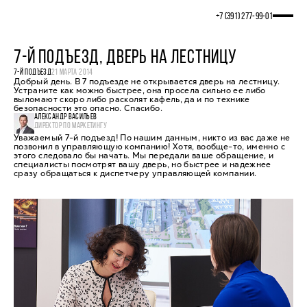
+7 (391) 277‒99‒01
7-Й ПОДЪЕЗД, ДВЕРЬ НА ЛЕСТНИЦУ
7-Й ПОДЪЕЗД
21 МАРТА 2014
Добрый день. В 7 подъезде не открывается дверь на лестницу.
Устраните как можно быстрее, она просела сильно ее либо
выломают скоро либо расколят кафель, да и по технике
безопасности это опасно. Спасибо.
АЛЕКСАНДР ВАСИЛЬЕВ
ДИРЕКТОР ПО МАРКЕТИНГУ
Уважаемый 7-й подъезд! По нашим данным, никто из вас даже не
позвонил в управляющую компанию! Хотя, вообще-то, именно с
этого следовало бы начать. Мы передали ваше обращение, и
специалисты посмотрят вашу дверь, но быстрее и надежнее
сразу обращаться к диспетчеру управляющей компании.