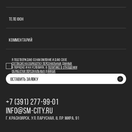
ТЕЛЕФОН
КОММЕНТАРИЙ
Я ПОДТВЕРЖДАЮ ОЗНАКОМЛЕНИЕ И ДАЮ СВОЕ
СОГЛАСИЕ НА ОБРАБОТКУ ПЕРСОНАЛЬНЫХ ДАННЫХ
В ПОРЯДКЕ И НА УСЛОВИЯХ, В
ПОЛИТИКЕ В ОТНОШЕНИИ
ОБРАБОТКИ ПЕРСОНАЛЬНЫХ ДАННЫХ
ОСТАВИТЬ ЗАЯВКУ
+7 (391) 277‒99‒01
INFO@SM-CITY.RU
Г. КРАСНОЯРСК, УЛ. ПАРУСНАЯ, 8, ПР. МИРА, 91