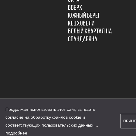
ОКТА
ВВЕРХ
ЮЖНЫЙ БЕРЕГ
КЕЦХОВЕЛИ
БЕЛЫЙ КВАРТАЛ НА
СПАНДАРЯНА
Продолжая использовать этот сайт, вы даете
ьности
согласие на обработку файлов cookie и
персональных данных
ПРИН
рассылки
соответствующих
пользовательских данных
...
а сайте наш.дом.рф
е является публичной офертой
подробнее