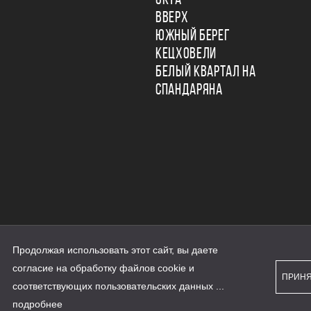
ОКТА
ВВЕРХ
ЮЖНЫЙ БЕРЕГ
КЕЦХОВЕЛИ
БЕЛЫЙ КВАРТАЛ НА
СПАНДАРЯНА
Продолжая использовать этот сайт, вы даете
ьности
согласие на обработку файлов cookie и
персональных данных
ПРИН
рассылки
соответствующих
пользовательских данных
...
а сайте наш.дом.рф
е является публичной офертой
подробнее