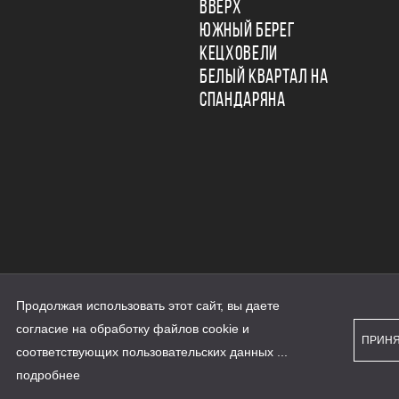
ВВЕРХ
ЮЖНЫЙ БЕРЕГ
КЕЦХОВЕЛИ
БЕЛЫЙ КВАРТАЛ НА
СПАНДАРЯНА
Продолжая использовать этот сайт, вы даете
ьности
согласие на обработку файлов cookie и
персональных данных
ПРИН
рассылки
соответствующих
пользовательских данных
...
а сайте наш.дом.рф
е является публичной офертой
подробнее