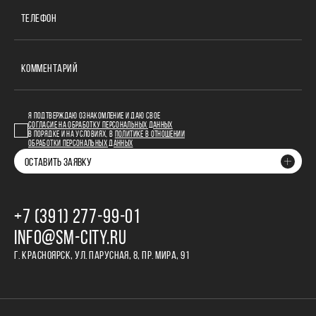
ТЕЛЕФОН
КОММЕНТАРИЙ
Я ПОДТВЕРЖДАЮ ОЗНАКОМЛЕНИЕ И ДАЮ СВОЕ
СОГЛАСИЕ НА ОБРАБОТКУ ПЕРСОНАЛЬНЫХ ДАННЫХ
В ПОРЯДКЕ И НА УСЛОВИЯХ, В
ПОЛИТИКЕ В ОТНОШЕНИИ
ОБРАБОТКИ ПЕРСОНАЛЬНЫХ ДАННЫХ
ОСТАВИТЬ ЗАЯВКУ
+7 (391) 277‒99‒01
INFO@SM-CITY.RU
Г. КРАСНОЯРСК, УЛ. ПАРУСНАЯ, 8, ПР. МИРА, 91