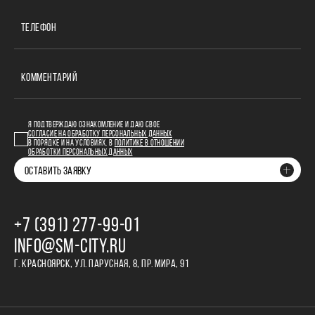
ТЕЛЕФОН
КОММЕНТАРИЙ
Я ПОДТВЕРЖДАЮ ОЗНАКОМЛЕНИЕ И ДАЮ СВОЕ
СОГЛАСИЕ НА ОБРАБОТКУ ПЕРСОНАЛЬНЫХ ДАННЫХ
В ПОРЯДКЕ И НА УСЛОВИЯХ, В
ПОЛИТИКЕ В ОТНОШЕНИИ
ОБРАБОТКИ ПЕРСОНАЛЬНЫХ ДАННЫХ
ОСТАВИТЬ ЗАЯВКУ
+7 (391) 277‒99‒01
INFO@SM-CITY.RU
Г. КРАСНОЯРСК, УЛ. ПАРУСНАЯ, 8, ПР. МИРА, 91