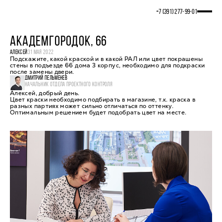
+7 (391) 277‒99‒01
АКАДЕМГОРОДОК, 66
АЛЕКСЕЙ
31 МАЯ 2022
Подскажите, какой краской и в какой РАЛ или цвет покрашены
стены в подъезде 66 дома 3 корпус, необходимо для подкраски
после замены двери.
ДМИТРИЙ ПЕЛЬМЕНЕВ
НАЧАЛЬНИК ОТДЕЛА ПРОЕКТНОГО КОНТРОЛЯ
Алексей, добрый день.
Цвет краски необходимо подбирать в магазине, т.к. краска в
разных партиях может сильно отличаться по оттенку.
Оптимальным решением будет подобрать цвет на месте.