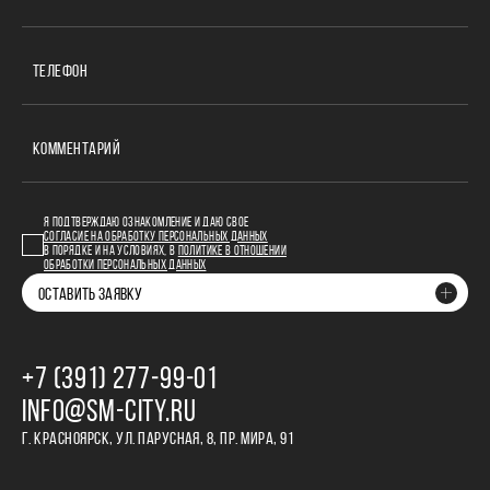
ТЕЛЕФОН
КОММЕНТАРИЙ
Я ПОДТВЕРЖДАЮ ОЗНАКОМЛЕНИЕ И ДАЮ СВОЕ
СОГЛАСИЕ НА ОБРАБОТКУ ПЕРСОНАЛЬНЫХ ДАННЫХ
В ПОРЯДКЕ И НА УСЛОВИЯХ, В
ПОЛИТИКЕ В ОТНОШЕНИИ
ОБРАБОТКИ ПЕРСОНАЛЬНЫХ ДАННЫХ
ОСТАВИТЬ ЗАЯВКУ
+7 (391) 277‒99‒01
INFO@SM-CITY.RU
Г. КРАСНОЯРСК, УЛ. ПАРУСНАЯ, 8, ПР. МИРА, 91