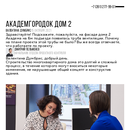
+7 (391) 277‒99‒01
АКАДЕМГОРОДОК ДОМ 2
ВАЛЕНТИНА ДУМБРИС
15 ОКТЯБРЯ 2021
Здравствуйте! Подскажите, пожалуйста, на фасаде дома 2
Академа на 6м подъезде появилась труба вентиляции. Почему
на плане проекта этой трубы не было? Вы же всегда отвечаете,
что работаете по проекту.
ДМИТРИЙ ПЕЛЬМЕНЕВ
НАЧАЛЬНИК ОТДЕЛА ПРОЕКТНОГО КОНТРОЛЯ
Валентина Думбрис, добрый день.
Строительство многоквартирного дома это долгий и сложный
процесс, в течение которого могут вноситься некоторые
изменения, не нарушающие общий концепт и конструктив
здания.