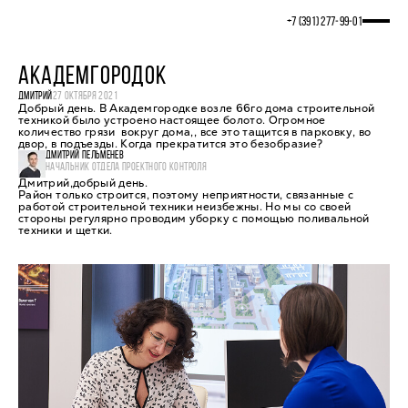
+7 (391) 277‒99‒01
АКАДЕМГОРОДОК
ДМИТРИЙ
27 ОКТЯБРЯ 2021
Добрый день. В Академгородке возле 66го дома строительной
техникой было устроено настоящее болото. Огромное
количество грязи вокруг дома,, все это тащится в парковку, во
двор, в подъезды. Когда прекратится это безобразие?
ДМИТРИЙ ПЕЛЬМЕНЕВ
НАЧАЛЬНИК ОТДЕЛА ПРОЕКТНОГО КОНТРОЛЯ
Дмитрий,добрый день.
Район только строится, поэтому неприятности, связанные с
работой строительной техники неизбежны. Но мы со своей
стороны регулярно проводим уборку с помощью поливальной
техники и щетки.