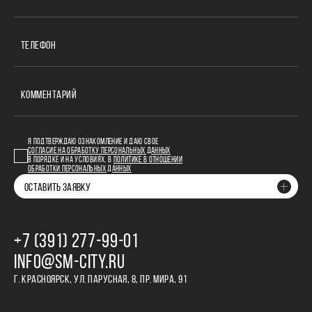
ТЕЛЕФОН
КОММЕНТАРИЙ
Я ПОДТВЕРЖДАЮ ОЗНАКОМЛЕНИЕ И ДАЮ СВОЕ
СОГЛАСИЕ НА ОБРАБОТКУ ПЕРСОНАЛЬНЫХ ДАННЫХ
В ПОРЯДКЕ И НА УСЛОВИЯХ, В
ПОЛИТИКЕ В ОТНОШЕНИИ
ОБРАБОТКИ ПЕРСОНАЛЬНЫХ ДАННЫХ
ОСТАВИТЬ ЗАЯВКУ
+7 (391) 277‒99‒01
INFO@SM-CITY.RU
Г. КРАСНОЯРСК, УЛ. ПАРУСНАЯ, 8, ПР. МИРА, 91