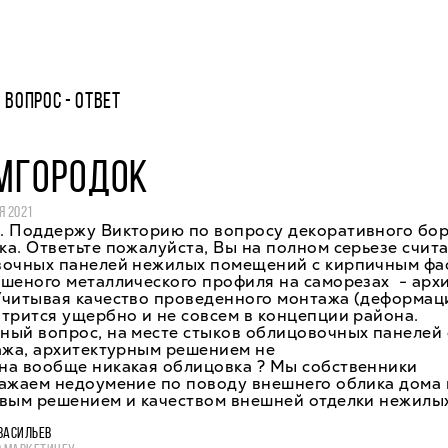
ВОПРОС - ОТВЕТ
МГОРОДОК
Я 2021
. Поддержу Викторию по вопросу декоративного бо
а. Ответьте пожалуйста, Вы на полном серьезе счит
вочных панелей нежилых помещений с кирпичным фа
ашеного металлического профиля на саморезах - арх
Учитывая качество проведенного монтажа (деформац
трится ущербно и не совсем в концепции района.
ный вопрос, на месте стыков облицовочных панелей 
ажа, архитектурным решением не
на вообще никакая облицовка ? Мы собственники
ажаем недоумение по поводу внешнего облика дома в
овым решением и качеством внешней отделки нежилы
ВАСИЛЬЕВ