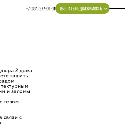
+7 (391) 277‒99‒01
ВЫБРАТЬ НЕДВИЖИМОСТЬ
рдюра 2 дома
аете зашить
садом
итектурным
ии и заломы
с телом
 связи с
х