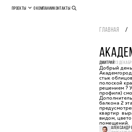
ПРОЕКТЫ
О КОМПАНИИ
КОНТАКТЫ
ГЛАВНАЯ
АКАДЕ
ДМИТРИЙ
13 ДЕКАБР
Добрый день
Академгородк
стык облицо
полоской кр
решением ? 
профиля) смо
Дополнитель
балкона 2 эт
предусмотре
квартир выр
видом, цвет
помещений.
АЛЕКСАНДР 