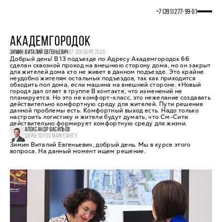
+7 (391) 277‒99‒01
АКАДЕМГОРОДОК
ЗИМИН ВИТАЛИЙ ЕВГЕНЬЕВИЧ
07 ДЕКАБРЯ 2020
Добрый день! В 13 подъезде по Адресу Академгородок 66
сделан сквозной проход на внешнюю сторону дома, но он закрыт
для жителей дома кто не живет в данном подъезде. Это крайне
неудобно жителям остальных подъездов, так как приходится
обходить пол дома, если машина на внешней стороне. «Новый
город» дал ответ в группе В контакте, что изменений не
планируется. Но это не комфорт-класс, это нежелание создавать
действительно комфортную среду для жителей. Пути решения
данной проблемы есть. Комфортный выход есть. Надо только
настроить логистику и жители будут думать, что См-Сити
действительно формирует комфортную среду для жизни.
АЛЕКСАНДР ВАСИЛЬЕВ
ДИРЕКТОР ПО МАРКЕТИНГУ
Зимин Виталий Евгеньевич, добрый день. Мы в курсе этого
вопроса. На данный момент ищем решение.