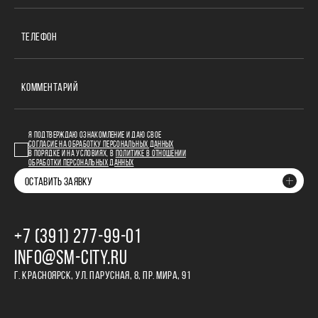
ТЕЛЕФОН
КОММЕНТАРИЙ
Я ПОДТВЕРЖДАЮ ОЗНАКОМЛЕНИЕ И ДАЮ СВОЕ
СОГЛАСИЕ НА ОБРАБОТКУ ПЕРСОНАЛЬНЫХ ДАННЫХ
В ПОРЯДКЕ И НА УСЛОВИЯХ, В
ПОЛИТИКЕ В ОТНОШЕНИИ
ОБРАБОТКИ ПЕРСОНАЛЬНЫХ ДАННЫХ
ОСТАВИТЬ ЗАЯВКУ
+7 (391) 277‒99‒01
INFO@SM-CITY.RU
Г. КРАСНОЯРСК, УЛ. ПАРУСНАЯ, 8, ПР. МИРА, 91