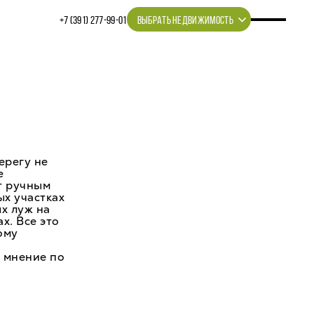
+7 (391) 277‒99‒01
ВЫБРАТЬ НЕДВИЖИМОСТЬ
ерегу не
е
т ручным
ых участках
х луж на
х. Все это
ому
е мнение по