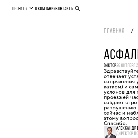
ПРОЕКТЫ
О КОМПАНИИ
КОНТАКТЫ
ГЛАВНАЯ
АСФАЛ
ВИКТОР
26 ОКТЯБРЯ 
Здравствуйте
отвечает ус
сопряжения у
катком) и са
уклонов для 
проезжей час
создает огр
разрушению 
сейчас и наб
этому вопрос
Спасибо.
АЛЕКСАНДР 
ДИРЕКТОР П