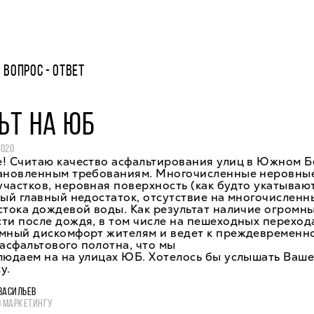
ВОПРОС - ОТВЕТ
ЬТ НА ЮБ
2020
! Считаю качество асфальтирования улиц в Южном Б
тановленным требованиям. Многочисленные неровны
частков, неровная поверхность (как будто укатываю
мый главный недостаток, отсутствие на многочисленн
стока дождевой воды. Как результат наличие огромны
ти после дождя, в том числе на пешеходных перехода
омный дискомфорт жителям и ведет к преждевременн
асфальтового полотна, что мы
людаем на на улицах ЮБ. Хотелось бы услышать Ваш
у.
ВАСИЛЬЕВ
О МАРКЕТИНГУ