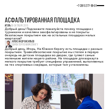
+7 (391) 277‒99‒01
АСФАЛЬТИРОВАННАЯ ПЛОЩАДКА
ИГОРЬ
09 ОКТЯБРЯ 2015
Добрый день! Подскажите пожалуйста почему площадки с
турниками и качелями заасфальтированы а не покрыты
безопасным покрытием как на остальных площадках малых
кварталов?
АЛЕКСАНДР ВАСИЛЬЕВ
ДИРЕКТОР ПО МАРКЕТИНГУ
Добрый день, Игорь. На Южном берегу есть площадки с разным
покрытием. Травмобезопасное покрытие мы стелем в первую
очередь на детских площадках во дворах, где гуляют самые
маленькие жители нашего района. На площадке для воркаута
мягкого покрытия требует специфика упражнений, выполняемых
на тех спортивных снарядах, которые там установлены.