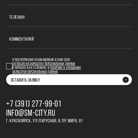
ТЕЛЕФОН
КОММЕНТАРИЙ
Я ПОДТВЕРЖДАЮ ОЗНАКОМЛЕНИЕ И ДАЮ СВОЕ
СОГЛАСИЕ НА ОБРАБОТКУ ПЕРСОНАЛЬНЫХ ДАННЫХ
В ПОРЯДКЕ И НА УСЛОВИЯХ, В
ПОЛИТИКЕ В ОТНОШЕНИИ
ОБРАБОТКИ ПЕРСОНАЛЬНЫХ ДАННЫХ
ОСТАВИТЬ ЗАЯВКУ
+7 (391) 277‒99‒01
INFO@SM-CITY.RU
Г. КРАСНОЯРСК, УЛ. ПАРУСНАЯ, 8, ПР. МИРА, 91