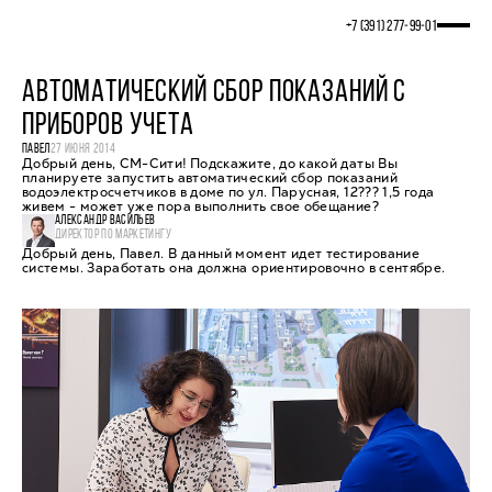
+7 (391) 277‒99‒01
АВТОМАТИЧЕСКИЙ СБОР ПОКАЗАНИЙ С
ПРИБОРОВ УЧЕТА
ПАВЕЛ
27 ИЮНЯ 2014
Добрый день, СМ-Сити! Подскажите, до какой даты Вы
планируете запустить автоматический сбор показаний
водоэлектросчетчиков в доме по ул. Парусная, 12??? 1,5 года
живем - может уже пора выполнить свое обещание?
АЛЕКСАНДР ВАСИЛЬЕВ
ДИРЕКТОР ПО МАРКЕТИНГУ
Добрый день, Павел. В данный момент идет тестирование
системы. Заработать она должна ориентировочно в сентябре.