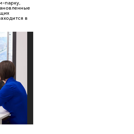
м-парку,
тановленные
ящих
находится в