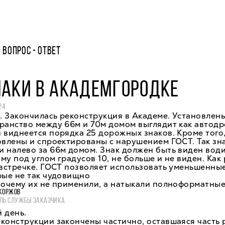
ВОПРОС - ОТВЕТ
НАКИ В АКАДЕМГОРОДКЕ
24
 Закончилась реконструкция в Академе. Установлены
ранство между 66м и 70м домом выглядит как автодр
 виднеется порядка 25 дорожных знаков. Кроме того
овлены и спроектированы с нарушением ГОСТ. Так зна
 налево за 66м домом. Знак должен быть виден води
му под углом градусов 10, не больше и не виден. Как 
 встречке. ГОСТ позволяет использовать уменьшенны
рые не так чудовищно
почему их не применили, а натыкали полноформатные
КОРЖОВ
ЛЬ СЛУЖБЫ ЗАКАЗЧИКА
 день.
конструкции закончены частично, оставшаяся часть 