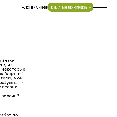
+7 (391) 277‒99‒01
ВЫБРАТЬ НЕДВИЖИМОСТЬ
 знаки.
ом, из
, некоторые
к "кирпич"
телю, а он
результат -
е весрии
 версии?
работ по