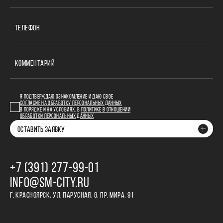
ТЕЛЕФОН
КОММЕНТАРИЙ
Я ПОДТВЕРЖДАЮ ОЗНАКОМЛЕНИЕ И ДАЮ СВОЕ
СОГЛАСИЕ НА ОБРАБОТКУ ПЕРСОНАЛЬНЫХ ДАННЫХ
В ПОРЯДКЕ И НА УСЛОВИЯХ, В
ПОЛИТИКЕ В ОТНОШЕНИИ
ОБРАБОТКИ ПЕРСОНАЛЬНЫХ ДАННЫХ
ОСТАВИТЬ ЗАЯВКУ
+7 (391) 277‒99‒01
INFO@SM-CITY.RU
Г. КРАСНОЯРСК, УЛ. ПАРУСНАЯ, 8, ПР. МИРА, 91