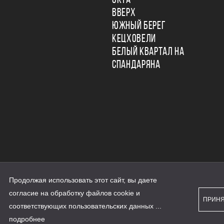
ОКТА
ВВЕРХ
ЮЖНЫЙ БЕРЕГ
КЕЦХОВЕЛИ
БЕЛЫЙ КВАРТАЛ НА
СПАНДАРЯНА
Продолжая использовать этот сайт, вы даете
ьности
согласие на обработку файлов cookie и
персональных данных
ПРИН
рассылки
соответствующих
пользовательских данных
...
а сайте наш.дом.рф
е является публичной офертой
подробнее