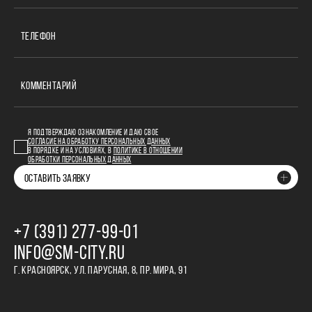
ТЕЛЕФОН
КОММЕНТАРИЙ
Я ПОДТВЕРЖДАЮ ОЗНАКОМЛЕНИЕ И ДАЮ СВОЕ
СОГЛАСИЕ НА ОБРАБОТКУ ПЕРСОНАЛЬНЫХ ДАННЫХ
В ПОРЯДКЕ И НА УСЛОВИЯХ, В
ПОЛИТИКЕ В ОТНОШЕНИИ
ОБРАБОТКИ ПЕРСОНАЛЬНЫХ ДАННЫХ
ОСТАВИТЬ ЗАЯВКУ
+7 (391) 277‒99‒01
INFO@SM-CITY.RU
Г. КРАСНОЯРСК, УЛ. ПАРУСНАЯ, 8, ПР. МИРА, 91