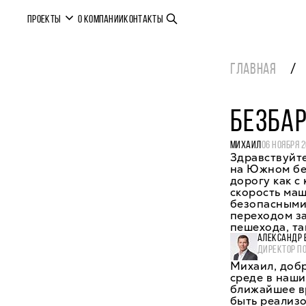
ПРОЕКТЫ
О КОМПАНИИ
КОНТАКТЫ
ГЛАВНАЯ
БЕЗБАР
МИХАИЛ
06 НОЯБРЯ 
Здравствуйте
на Южном бер
дорогу как с
скорость ма
безопасными
переходом за
пешехода, та
АЛЕКСАНДР 
ДИРЕКТОР П
Михаил, доб
среде в наши
ближайшее вр
быть реализо