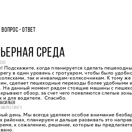
ВОПРОС - ОТВЕТ
ЬЕРНАЯ СРЕДА
2020
! Подскажите, когда планируется сделать пешеходн
егу в один уровень с тротуаром, чтобы было удобн
 колясками, так и инвалидам-колясочникам. К тому же
шин, сделает пешеходные переходы более удобными 
. На данный момент рядом стоящие машины с пеше
крывают обзор, за счет чего появляются слепые зоны
к и для водителя. Спасибо.
ВАСИЛЬЕВ
О МАРКЕТИНГУ
рый день. Мы всегда уделяем особое внимание безба
х районах, планируем и дальше развивать это направ
емя, к сожалению, решение, которые вы предлагаете
вано.