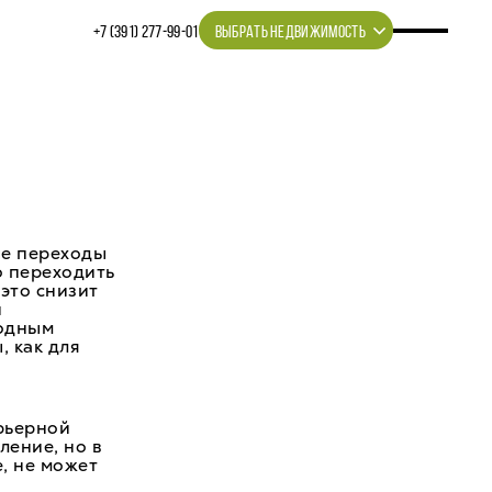
+7 (391) 277‒99‒01
ВЫБРАТЬ НЕДВИЖИМОСТЬ
ые переходы
о переходить
 это снизит
и
ходным
, как для
рьерной
ление, но в
, не может