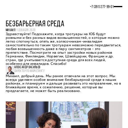
+7 (391) 277‒99‒01
БЕЗБАРЬЕРНАЯ СРЕДА
МИХАИЛ
11 ДЕКАБРЯ 2020
Здравствуйте! Подскажите, когда тротуары на ЮБ будут
ровными и без разных видов возвышенностей, о которые можно
легко споткнуться, опять же, колясочникам-инвалидам
самостоятельно по таким тротуарам невозможно передвигаться,
любая возвышенность даже в пару сантиметров - это
препятствие. Посмотрите на опыт застройки новых районов
Германии, Финляндии, Норвегии, Швейцарии, Франции и др.
стран, где учитывается доступная среда для всех людей,
особенно для инвалидов. Спасибо!
АЛЕКСАНДР ВАСИЛЬЕВ
ДИРЕКТОР ПО МАРКЕТИНГУ
Михаил, добрый день. Мы ранее отвечали на этот вопрос. Мы
всегда уделяем особое внимание безбарьерной среде в наших
районах, и планируем и дальше развивать это направление, но в
ближайшее время, к сожалению, решение, которые вы
предлагаете, не может быть реализовано.