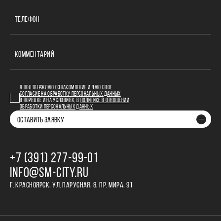
ТЕЛЕФОН
КОММЕНТАРИЙ
Я ПОДТВЕРЖДАЮ ОЗНАКОМЛЕНИЕ И ДАЮ СВОЕ
СОГЛАСИЕ НА ОБРАБОТКУ ПЕРСОНАЛЬНЫХ ДАННЫХ
В ПОРЯДКЕ И НА УСЛОВИЯХ, В
ПОЛИТИКЕ В ОТНОШЕНИИ
ОБРАБОТКИ ПЕРСОНАЛЬНЫХ ДАННЫХ
ОСТАВИТЬ ЗАЯВКУ
+7 (391) 277‒99‒01
INFO@SM-CITY.RU
Г. КРАСНОЯРСК, УЛ. ПАРУСНАЯ, 8, ПР. МИРА, 91