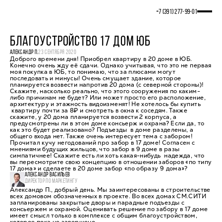
+7 (391) 277‒99‒01
БЛАГОУСТРОЙСТВО 17 ДОМ ЮБ
АЛЕКСАНДР П.
23 СЕНТЯБРЯ 2020
Доброго времени дня! Приобрел квартиру в 20 доме в ЮБ.
Конечно очень жду её сдачи. Однако учитывая, что это не первая
моя покупка в ЮБ, то понимаю, что за плюсами могут
последовать и минусы! Очень смущает здание, которое
планируется возвести напротив 20 дома (с северной стороны)!
Скажите, насколько реально, что этого сооружения по каким-
либо причинам не будет? Или может просто его расположение,
архитектуру и этажность видоизменят! Не хотелось бы купить
квартиру почти за 8₽ и смотреть в окна к соседям. Также
скажите, у 20 дома планируется возвести 2 корпуса, а
предусмотрены ли в этом доме консьерж и охрана? Если да, то
как это будет реализовано? Подъезды в доме разделены, а
общего входа нет. Также очень интересует тема с забором!
Прочитал кучу негодований про забор в 17 доме! Согласен с
мнениями будущих жильцов, что забор в 9 доме в разы
симпатичнее! Скажите есть ли хоть какая-нибудь надежда, что
вы пересмотрите свою концепцию в отношении заборов «по типу
17 дома» и сделаете в 20 доме забор «по образу 9 дома»?
АЛЕКСАНДР ВАСИЛЬЕВ
ДИРЕКТОР ПО МАРКЕТИНГУ
Александр П., добрый день. Мы заинтересованы в строительстве
всех домовом обозначенных в проекте. Во всех домах СМ.СИТИ
запланированы закрытые дворы и парадные подъезды с
консьержем и охраной. Оценивать решение по забору в 17 доме
имеет смысл только в комплексе с общим благоустройством,