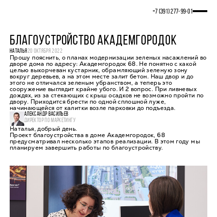
+7 (391) 277‒99‒01
БЛАГОУСТРОЙСТВО АКАДЕМГОРОДОК
НАТАЛЬЯ
20 ОКТЯБРЯ 2022
Прошу пояснить, о планах модернизации зеленых насажлений во
дворе дома по адресу: Академгородок 68. Не понятно с какой
целью выкорчеван кустарник, обрамляющий зеленую зону
вокруг деревьев, а на этом месте залит бетон. Наш двор и до
этого не отличался зеленым убранством, а теперь это
сооружение выглядит крайне убого. И 2 вопрос. При ливневых
дождях, из за стекающих с крыш осадков не возможно пройти по
двору. Приходится брести по одной сплошной луже,
начинающейся от калитки возле парковки до подъезда.
АЛЕКСАНДР ВАСИЛЬЕВ
ДИРЕКТОР ПО МАРКЕТИНГУ
Наталья, добрый день.
Проект благоустройства в доме Академгородок, 68
предусматривал несколько этапов реализации. В этом году мы
планируем завершить работы по благоустройству.