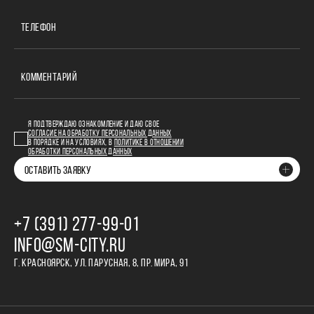
ТЕЛЕФОН
КОММЕНТАРИЙ
Я ПОДТВЕРЖДАЮ ОЗНАКОМЛЕНИЕ И ДАЮ СВОЕ
СОГЛАСИЕ НА ОБРАБОТКУ ПЕРСОНАЛЬНЫХ ДАННЫХ
В ПОРЯДКЕ И НА УСЛОВИЯХ, В
ПОЛИТИКЕ В ОТНОШЕНИИ
ОБРАБОТКИ ПЕРСОНАЛЬНЫХ ДАННЫХ
ОСТАВИТЬ ЗАЯВКУ
+7 (391) 277‒99‒01
INFO@SM-CITY.RU
Г. КРАСНОЯРСК, УЛ. ПАРУСНАЯ, 8, ПР. МИРА, 91