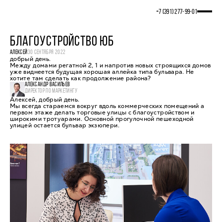
+7 (391) 277‒99‒01
БЛАГОУСТРОЙСТВО ЮБ
АЛЕКСЕЙ
30 СЕНТЯБРЯ 2022
добрый день.
Между домами регатной 2, 1 и напротив новых строящихся домов
уже виднеется будущая хорошая аллейка типа бульвара. Не
хотите там сделать как продолжение района?
АЛЕКСАНДР ВАСИЛЬЕВ
ДИРЕКТОР ПО МАРКЕТИНГУ
Алексей, добрый день.
Мы всегда стараемся вокруг вдоль коммерческих помещений а
первом этаже делать торговые улицы с благоустройством и
широкими тротуарами. Основной прогулочной пешеходной
улицей остается бульвар экзюпери.