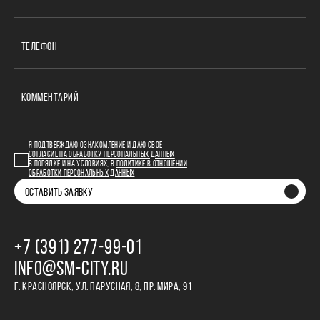
ТЕЛЕФОН
КОММЕНТАРИЙ
Я ПОДТВЕРЖДАЮ ОЗНАКОМЛЕНИЕ И ДАЮ СВОЕ
СОГЛАСИЕ НА ОБРАБОТКУ ПЕРСОНАЛЬНЫХ ДАННЫХ
В ПОРЯДКЕ И НА УСЛОВИЯХ, В
ПОЛИТИКЕ В ОТНОШЕНИИ
ОБРАБОТКИ ПЕРСОНАЛЬНЫХ ДАННЫХ
ОСТАВИТЬ ЗАЯВКУ
+7 (391) 277‒99‒01
INFO@SM-CITY.RU
Г. КРАСНОЯРСК, УЛ. ПАРУСНАЯ, 8, ПР. МИРА, 91