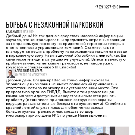
+7 (391) 277‒99‒01
БОРЬБА С НЕЗАКОННОЙ ПАРКОВКОЙ
ВЛАДИМИР
21 МАЯ 2014
Добрый день! Не так давно в средствах массовой информации
звучало, что контролировать и предъявлять штрафные санкции
за неправильную парковку на придомовой територии теперь в
ответственности управляющих компаний. Скажите, как то
планируется решить проблему напаркованных машин на въезде
в парковочную зону Навигационной 5(столбики с лентой, как Вы
сами можете видеть ситуацию не улучшили). Выехать зачастую
проблематично на легковом транспорте, не говоря уже о
грузовом и спецтехнике УК! Спасибо!
АЛЕКСАНДР ВАСИЛЬЕВ
ДИРЕКТОР ПО МАРКЕТИНГУ
Добрый день, Владимир! Вас не точно информировали.
Управляющая компания не имеет полномочий привлекать к
ответственности за парковку в неустановленном месте. Это
прерогатива органов ГИБДД. Вместе с тем управляющая
компания всеми доступными средствами пытается решать
проблему (в том числе при помощи сотрудников охраны,
ведущих разъяснительные беседы с нарушителями). Столбики с
красной лентой служат лишь для облегчения въезда
большегрузных транспортных средств во двор
многоквартирного дома № 5 по улице Навигационная.