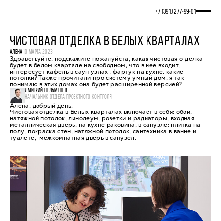
+7 (391) 277‒99‒01
ЧИСТОВАЯ ОТДЕЛКА В БЕЛЫХ КВАРТАЛАХ
АЛЕНА
10 МАРТА 2023
Здравствуйте, подскажите пожалуйста, какая чистовая отделка
будет в белом квартале на свободном, что в нее входит,
интересует кафель в саун узлах , фартук на кухне, какие
потолки? Также прочитали про систему умный дом, я так
понимаю в этих домах она будет расширенной версией?
ДМИТРИЙ ПЕЛЬМЕНЕВ
НАЧАЛЬНИК ОТДЕЛА ПРОЕКТНОГО КОНТРОЛЯ
Алена, добрый день.
Чистовая отделка в Белых кварталах включает в себя: обои,
натяжной потолок, линолеум, розетки и радиаторы, входная
металлическая дверь, на кухне раковина, в санузле: плитка на
полу, покраска стен, натяжной потолок, сантехника в ванне и
туалете, межкомнатная дверь в санузел.