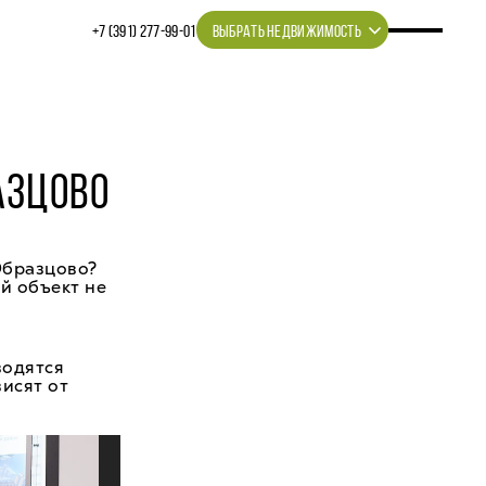
+7 (391) 277‒99‒01
ВЫБРАТЬ НЕДВИЖИМОСТЬ
АЗЦОВО
Образцово?
й объект не
водятся
висят от