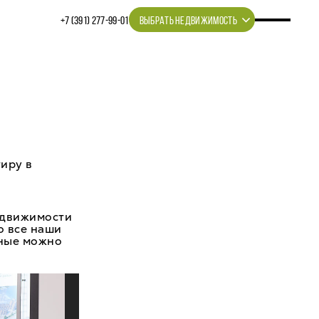
+7 (391) 277‒99‒01
ВЫБРАТЬ НЕДВИЖИМОСТЬ
иру в
едвижимости
о все наши
нные можно