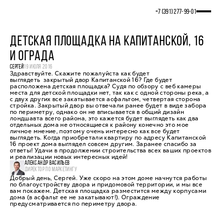
+7 (391) 277‒99‒01
ДЕТСКАЯ ПЛОЩАДКА НА КАПИТАНСКОЙ, 16
И ОГРАДА
СЕРГЕЙ
19 ИЮЛЯ 2016
Здравствуйте. Скажите пожалуйста как будет
выглядеть закрытый двор Капитанской 16? Где будет
расположена детская площадка? Судя по обзору с веб камеры
места для детской площадки нет, так как с одной стороны река, а
с двух других все закатывается асфальтом, четвертая сторона
стройка. Закрытый двор вы отвечали ранее будет в виде забора
по периметру, однако он не вписывается в общий дизайн
лондшавта всего района, это кажется будет выглядеть как два
отдельных дома не относящиеся к району конечно это мое
личное мнение, поэтому очень интересно как все будет
выглядеть. Когда приобретали квартиру по адресу Капитанской
16 проект дома выглядел совсем другим. Заранее спасибо за
ответы! Удачи в продолжении строительства всех ваших проектов
и реализации новых интересных идей!
АЛЕКСАНДР ВАСИЛЬЕВ
ДИРЕКТОР ПО МАРКЕТИНГУ
Добрый день, Сергей. Уже скоро на этом доме начнутся работы
по благоустройству двора и придомовой территории, и мы все
вам покажем. Детская площадка разместится между корпусами
дома (в асфальт ее не закатывают!). Ограждение
предусматривается по периметру двора.