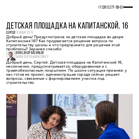
+7 (391) 277‒99‒01
ДЕТСКАЯ ПЛОЩАДКА НА КАПИТАНСКОЙ, 16
СЕРГЕЙ
26 ИЮНЯ 2015
Добрый день! Предусмотрена ли детская площадка во дворе
Капитанская 16? Как продвигается решение вопроса по
строительству школы и что предпринято для решения этой
проблемы? Заранее спасибо
АЛЕКСАНДР ВАСИЛЬЕВ
ДИРЕКТОР ПО МАРКЕТИНГУ
Добрый день, Сергей. Детская площадка на Капитанской 16,
несомненно, предусматривается, оборудованная и с
травмобезопасным покрытием. По школе ситуация прежняя: у
нас готов ее проект, администрация города сейчас решает
вопросы, связанные с формированием участка под
строительство.