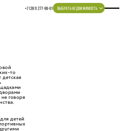
+7 (391) 277‒99‒01
ВЫБРАТЬ НЕДВИЖИМОСТЬ
ровой
ких-то
т детская
ь
ощадками
 дворами
 не говоря
нства.
 для детей
спортивных
другими