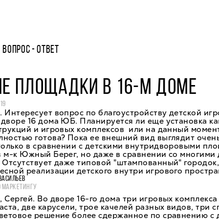
ВОПРОС - ОТВЕТ
Е ПЛОЩАДКИ В 16-М ДОМЕ
19
 Интересует вопрос по благоустройству детской иг
дворе 16 дома ЮБ. Планируется ли еще установка ка
трукций и игровых комплексов или на данный момен
ностью готова? Пока ее внешний вид выглядит очен
 только в сравнении с детскими внутридворовыми пл
 м-к Южный Берег, но даже в сравнении со многими
 Отсутствует даже типовой "штампованный" городок,
есной реализации детского внутри игрового простра
ВАСИЛЬЕВ
О МАРКЕТИНГУ
 Сергей. Во дворе 16-го дома три игровых комплекса
аста, две карусели, трое качелей разных видов, три 
Цветовое решение более сдержанное по сравнению с 