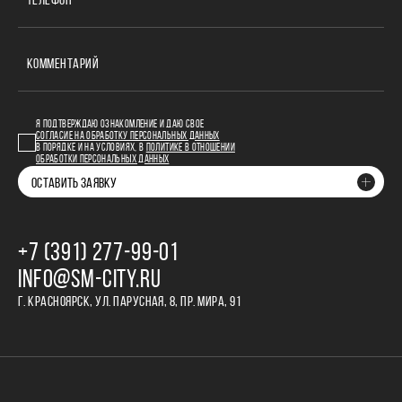
ТЕЛЕФОН
КОММЕНТАРИЙ
Я ПОДТВЕРЖДАЮ ОЗНАКОМЛЕНИЕ И ДАЮ СВОЕ
СОГЛАСИЕ НА ОБРАБОТКУ ПЕРСОНАЛЬНЫХ ДАННЫХ
В ПОРЯДКЕ И НА УСЛОВИЯХ, В
ПОЛИТИКЕ В ОТНОШЕНИИ
ОБРАБОТКИ ПЕРСОНАЛЬНЫХ ДАННЫХ
ОСТАВИТЬ ЗАЯВКУ
+7 (391) 277‒99‒01
INFO@SM-CITY.RU
Г. КРАСНОЯРСК, УЛ. ПАРУСНАЯ, 8, ПР. МИРА, 91