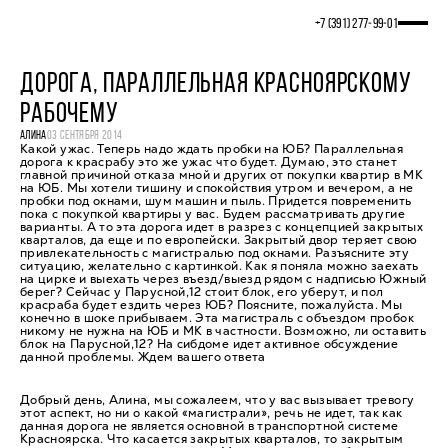
+7 (391) 277‒99‒01
ДОРОГА, ПАРАЛЛЕЛЬНАЯ КРАСНОЯРСКОМУ
РАБОЧЕМУ
АЛИНА
03 СЕНТЯБРЯ 2014
Какой ужас. Теперь надо ждать пробки на ЮБ? Параллельная
дорога к красрабу это же ужас что будет. Думаю, это станет
главной причиной отказа мной и других от покупки квартир в МК
на ЮБ. Мы хотели тишину и спокойствия утром и вечером, а не
пробки под окнами, шум машин и пыль. Придется повременить
пока с покупкой квартиры у вас. Будем рассматривать другие
варианты. А то эта дорога идет в разрез с концепцией закрытых
кварталов, да еще и по европейски. Закрытый двор теряет свою
привлекательность с магистралью под окнами. Разъясните эту
ситуацию, желательно с картинкой. Как я поняла можно заехать
на цирке и выехать через въезд/выезд рядом с надписью Южный
берег? Сейчас у Парусной,12 стоит блок, его уберут, и пол
красраба будет ездить через ЮБ? Поясните, пожалуйста. Мы
конечно в шоке прибываем. Эта магистраль с объездом пробок
никому не нужна на ЮБ и МК в частности. Возможно, ли оставить
блок на Парусной,12? На сибдоме идет активное обсуждение
данной проблемы. Ждем вашего ответа
Добрый день, Алина, мы сожалеем, что у вас вызывает тревогу
этот аспект, но ни о какой «магистрали», речь не идет, так как
данная дорога не является основной в транспортной системе
Красноярска. Что касается закрытых кварталов, то закрытым