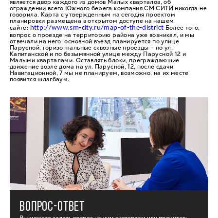
является двор каждого из домов Малых кварталов, об
ограждении всего Южного берега компания СМ.СИТИ никогда не
говорила. Карта с утвержденным на сегодня проектом
планировки размещена в открытом доступе на нашем
сайте:
Более того,
http://www.sm-city.ru/map-of-the-district
вопрос о проезде на территорию района уже возникал, и мы
отвечали на него: основной въезд планируется по улице
Парусной, горизонтальные сквозные проезды – по ул.
Капитанской и по безымянной улице между Парусной 12 и
Малыми кварталами. Оставлять блоки, преграждающие
движение возле дома на ул. Парусной, 12, после сдачи
Навигационной, 7 мы не планируем, возможно, на их месте
появится шлагбаум.
ВОПРОС-ОТВЕТ