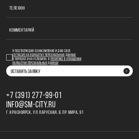
ТЕЛЕФОН
КОММЕНТАРИЙ
Я ПОДТВЕРЖДАЮ ОЗНАКОМЛЕНИЕ И ДАЮ СВОЕ
СОГЛАСИЕ НА ОБРАБОТКУ ПЕРСОНАЛЬНЫХ ДАННЫХ
В ПОРЯДКЕ И НА УСЛОВИЯХ, В
ПОЛИТИКЕ В ОТНОШЕНИИ
ОБРАБОТКИ ПЕРСОНАЛЬНЫХ ДАННЫХ
ОСТАВИТЬ ЗАЯВКУ
+7 (391) 277‒99‒01
INFO@SM-CITY.RU
Г. КРАСНОЯРСК, УЛ. ПАРУСНАЯ, 8, ПР. МИРА, 91