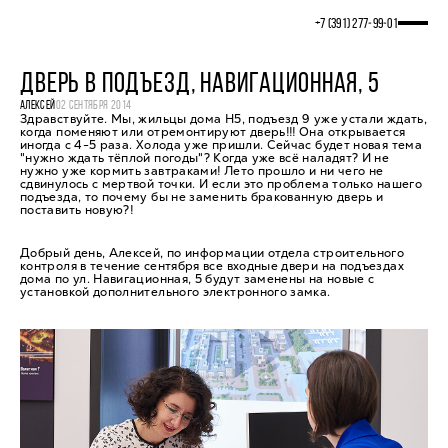
+7 (391) 277‒99‒01
ДВЕРЬ В ПОДЪЕЗД, НАВИГАЦИОННАЯ, 5
АЛЕКСЕЙ
02 СЕНТЯБРЯ 2014
Здравствуйте. Мы, жильцы дома Н5, подъезд 9 уже устали ждать,
когда поменяют или отремонтируют дверь!!! Она открывается
иногда с 4-5 раза. Холода уже пришли. Сейчас будет новая тема
"нужно ждать тёплой погоды"? Когда уже всё наладят? И не
нужно уже кормить завтраками! Лето прошло и ни чего не
сдвинулось с мертвой точки. И если это проблема только нашего
подъезда, то почему бы не заменить бракованную дверь и
поставить новую?!
Добрый день, Алексей, по информации отдела строительного
контроля в течение сентября все входные двери на подъездах
дома по ул. Навигационная, 5 будут заменены на новые с
установкой дополнительного электронного замка.