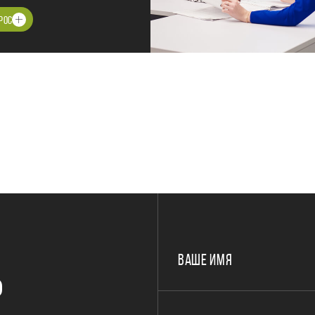
РОС
ВАШЕ ИМЯ
Р