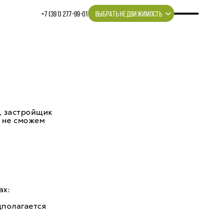
+7 (391) 277‒99‒01
ВЫБРАТЬ НЕДВИЖИМОСТЬ
, застройщик
о не сможем
ах:
дполагается