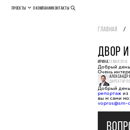
ПРОЕКТЫ
О КОМПАНИИ
КОНТАКТЫ
ГЛАВНАЯ
ДВОР И
ИРИНА
23 МАЯ 2014
Добрый день
Очень интере
АЛЕКСАНДР 
ДИРЕКТОР П
Добрый день
репортаж
из 
вы м сами мо
vopros@sm-ci
ВОПР