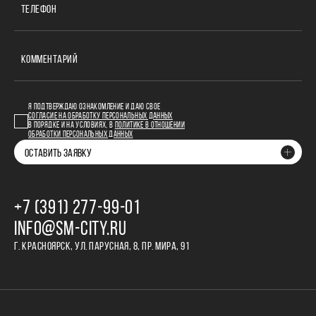
ТЕЛЕФОН
КОММЕНТАРИЙ
Я ПОДТВЕРЖДАЮ ОЗНАКОМЛЕНИЕ И ДАЮ СВОЕ
СОГЛАСИЕ НА ОБРАБОТКУ ПЕРСОНАЛЬНЫХ ДАННЫХ
В ПОРЯДКЕ И НА УСЛОВИЯХ, В
ПОЛИТИКЕ В ОТНОШЕНИИ
ОБРАБОТКИ ПЕРСОНАЛЬНЫХ ДАННЫХ
ОСТАВИТЬ ЗАЯВКУ
+7 (391) 277‒99‒01
INFO@SM-CITY.RU
Г. КРАСНОЯРСК, УЛ. ПАРУСНАЯ, 8, ПР. МИРА, 91