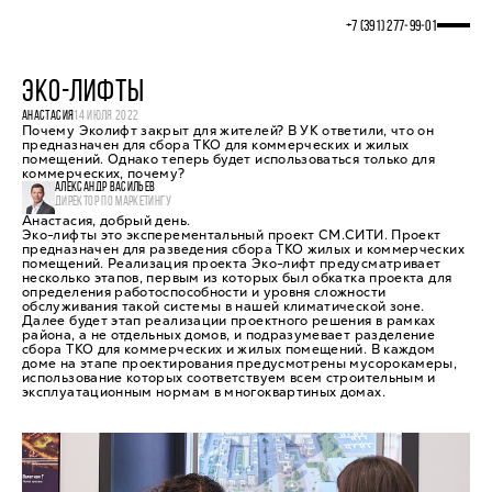
+7 (391) 277‒99‒01
ЭКО-ЛИФТЫ
АНАСТАСИЯ
14 ИЮЛЯ 2022
Почему Эколифт закрыт для жителей? В УК ответили, что он
предназначен для сбора ТКО для коммерческих и жилых
помещений. Однако теперь будет использоваться только для
коммерческих, почему?
АЛЕКСАНДР ВАСИЛЬЕВ
ДИРЕКТОР ПО МАРКЕТИНГУ
Анастасия, добрый день.
Эко-лифты это эксперементальный проект СМ.СИТИ. Проект
предназначен для разведения сбора ТКО жилых и коммерческих
помещений. Реализация проекта Эко-лифт предусматривает
несколько этапов, первым из которых был обкатка проекта для
определения работоспособности и уровня сложности
обслуживания такой системы в нашей климатической зоне.
Далее будет этап реализации проектного решения в рамках
района, а не отдельных домов, и подразумевает разделение
сбора ТКО для коммерческих и жилых помещений. В каждом
доме на этапе проектирования предусмотрены мусорокамеры,
использование которых соответствуем всем строительным и
эксплуатационным нормам в многоквартиных домах.