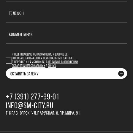
ТЕЛЕФОН
КОММЕНТАРИЙ
Я ПОДТВЕРЖДАЮ ОЗНАКОМЛЕНИЕ И ДАЮ СВОЕ
СОГЛАСИЕ НА ОБРАБОТКУ ПЕРСОНАЛЬНЫХ ДАННЫХ
В ПОРЯДКЕ И НА УСЛОВИЯХ, В
ПОЛИТИКЕ В ОТНОШЕНИИ
ОБРАБОТКИ ПЕРСОНАЛЬНЫХ ДАННЫХ
ОСТАВИТЬ ЗАЯВКУ
+7 (391) 277‒99‒01
INFO@SM-CITY.RU
Г. КРАСНОЯРСК, УЛ. ПАРУСНАЯ, 8, ПР. МИРА, 91