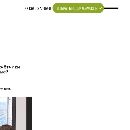
+7 (391) 277‒99‒01
ВЫБРАТЬ НЕДВИЖИМОСТЬ
счётчики
ные?
фные.