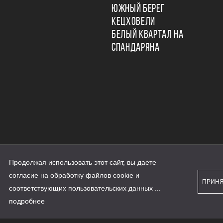
ЮЖНЫЙ БЕРЕГ
КЕЦХОВЕЛИ
БЕЛЫЙ КВАРТАЛ НА
СПАНДАРЯНА
Продолжая использовать этот сайт, вы даете
ьности
согласие на обработку файлов cookie и
персональных данных
ПРИН
рассылки
соответствующих
пользовательских данных
...
а сайте наш.дом.рф
е является публичной офертой
подробнее