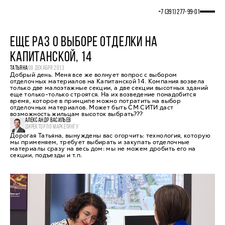
+7 (391) 277‒99‒01
ЕЩЕ РАЗ О ВЫБОРЕ ОТДЕЛКИ НА
КАПИТАНСКОЙ, 14
ТАТЬЯНА
09 ДЕКАБРЯ 2013
Добрый день. Меня все же волнует вопрос с выбором
отделочных материалов на Капитанской 14. Компания возвела
только две малоэтажные секции, а две секции высотных зданий
еще только-только строятся. На их возведение понадобится
время, которое в принципе можно потратить на выбор
отделочных материалов. Может быть СМ СИТИ даст
возможность жильцам высоток выбрать???
АЛЕКСАНДР ВАСИЛЬЕВ
ДИРЕКТОР ПО МАРКЕТИНГУ
Дорогая Татьяна, вынуждены вас огорчить: технология, которую
мы применяем, требует выбирать и закупать отделочные
материалы сразу на весь дом: мы не можем дробить его на
секции, подъезды и т.п.