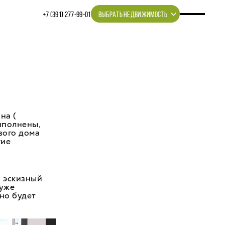
+7 (391) 277‒99‒01
ВЫБРАТЬ НЕДВИЖИМОСТЬ
на (
ыполнены,
рвого дома
гие
— эскизный
 уже
но будет