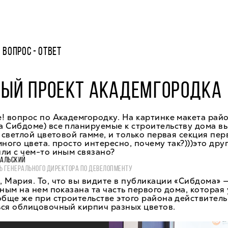
ВОПРОС - ОТВЕТ
НЫЙ ПРОЕКТ АКАДЕМГОРОДКА
! вопрос по Академгородку. На картинке макета райо
а Сибдоме) все планируемые к строительству дома в
в светлой цветовой гамме, и только первая секция пе
много цвета. просто интересно, почему так?)))это дру
ли с чем-то иным связано?
ВАЛЬСКИЙ
Ь ГЕНЕРАЛЬНОГО ДИРЕКТОРА ПО ДЕВЕЛОПМЕНТУ
 Мария. То, что вы видите в публикации «Сибдома» 
мным на нем показана та часть первого дома, которая
обще же при строительстве этого района действитель
ься облицовочный кирпич разных цветов.