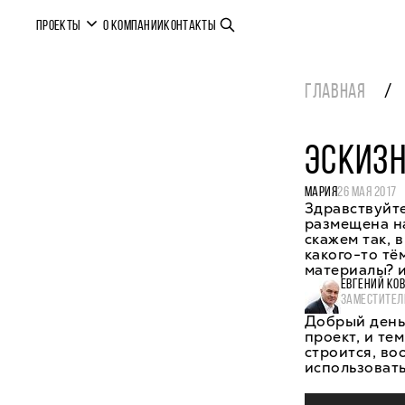
ПРОЕКТЫ
О КОМПАНИИ
КОНТАКТЫ
ГЛАВНАЯ
ЭСКИЗ
МАРИЯ
26 МАЯ 2017
Здравствуйте
размещена н
скажем так, 
какого-то тё
материалы? и
ЕВГЕНИЙ КО
ЗАМЕСТИТЕЛ
Добрый день,
проект, и те
строится, во
использоват