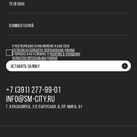
ТЕЛЕФОН
КОММЕНТАРИЙ
Я ПОДТВЕРЖДАЮ ОЗНАКОМЛЕНИЕ И ДАЮ СВОЕ
СОГЛАСИЕ НА ОБРАБОТКУ ПЕРСОНАЛЬНЫХ ДАННЫХ
В ПОРЯДКЕ И НА УСЛОВИЯХ, В
ПОЛИТИКЕ В ОТНОШЕНИИ
ОБРАБОТКИ ПЕРСОНАЛЬНЫХ ДАННЫХ
ОСТАВИТЬ ЗАЯВКУ
+7 (391) 277‒99‒01
INFO@SM-CITY.RU
Г. КРАСНОЯРСК, УЛ. ПАРУСНАЯ, 8, ПР. МИРА, 91